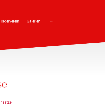
Förderverein
Galerien
se
insätze