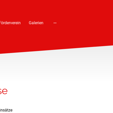
Förderverein
Galerien
se
insätze